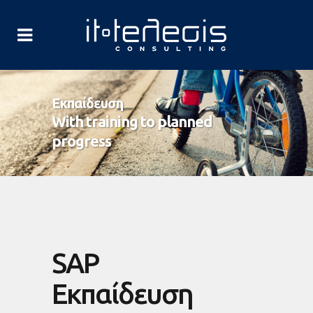
Εκπαίδευση
With training to planned
progress
SAP
Εκπαίδευση