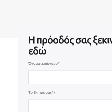
Η πρόοδός σας ξεκι
εδώ
Όνοματεπώνυμο*
Το E-mail σας*)