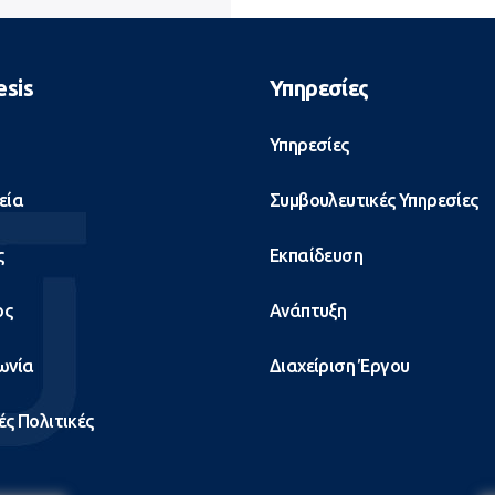
esis
Υπηρεσίες
Υπηρεσίες
εία
Συμβουλευτικές Υπηρεσίες
ς
Εκπαίδευση
ος
Ανάπτυξη
ωνία
Διαχείριση Έργου
ές Πολιτικές