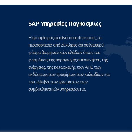
SAP Υπηρεσίες Παγκοσμίως
Η εμπειρία μας εκτείνεται σε 4 ηπείρους, σε
περισσότερες από 20 χώρες και σε ένα ευρύ
φάσμα βιομηχανικών κλάδων όπως του
φαρμάκου, της παραγωγής αυτοκινήτου, της
ενέργειας, της κατασκευής, των ΑΠΕ, των
εκδόσεων, των τροφίμων, των καλωδίων και
του χάλυβα, των χρωμάτων, των
συμβουλευτικών υπηρεσιών κ.α.