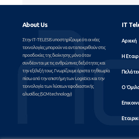
About Us
IT Tel
Στην IT-TELESIS υποστηρίζουμε ότι οι νέες
Αρχική
τεχνολογίες μπορούν να ανταποκριθούν στις
προσδοκίες της διοίκησης μόνο όταν
Η Εταιρ
συνδέονται με τις ανθρώπινες δεξιότητες και
την εξέλιξή τους. Γνωρίζουμε άριστα τη θεωρία
Πελάτε
πίσω από την επιστήμη των Logistics και την
τεχνολογία των λύσεων εφοδιαστικής
Ο Όμιλ
αλυσίδας (SCM technology)
Επικοιν
Εταιρικ